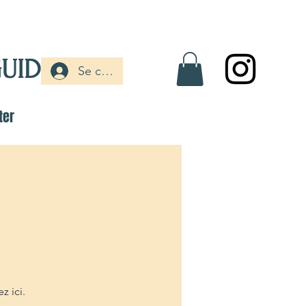
UIDE VTT
Se connecter
ter
z ici.