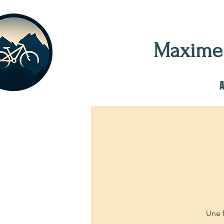
Maxim
A
Une f